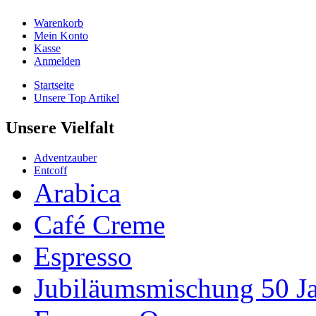
Warenkorb
Mein Konto
Kasse
Anmelden
Startseite
Unsere Top Artikel
Unsere Vielfalt
Adventzauber
Entcoff
Arabica
Café Creme
Espresso
Jubiläumsmischung 50 J