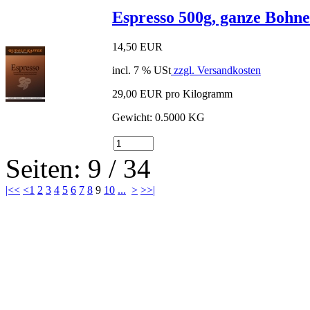
Espresso 500g, ganze Bohn
14,50 EUR
incl. 7 % USt
zzgl. Versandkosten
29,00 EUR pro Kilogramm
Gewicht: 0.5000 KG
Seiten: 9 / 34
|<<
<
1
2
3
4
5
6
7
8
9
10
...
>
>>|