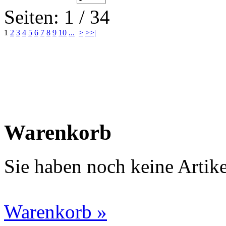
Seiten: 1 / 34
1
2
3
4
5
6
7
8
9
10
...
>
>>|
Warenkorb
Sie haben noch keine Artik
Warenkorb »