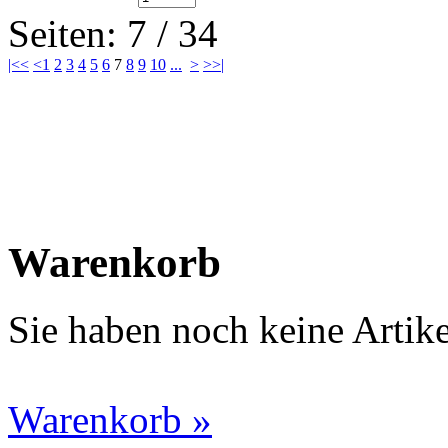
Seiten: 7 / 34
|<<
<
1
2
3
4
5
6
7
8
9
10
...
>
>>|
Warenkorb
Sie haben noch keine Artik
Warenkorb »