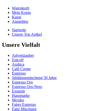
Warenkorb
Mein Konto
Kasse
Anmelden
Startseite
Unsere Top Artikel
Unsere Vielfalt
Adventzauber
Entcoff
Arabica
Café Creme
Espresso
Jubiläumsmischung 50 Jahre
Espresso Oro
Espresso Oro-Nero
Exquisit
Hausmarke
Mexiko
Fairer Espresso
Faire Mischung