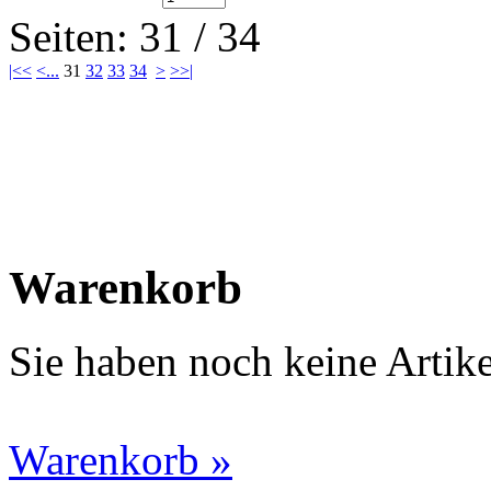
Seiten: 31 / 34
|<<
<
...
31
32
33
34
>
>>|
Warenkorb
Sie haben noch keine Artik
Warenkorb »