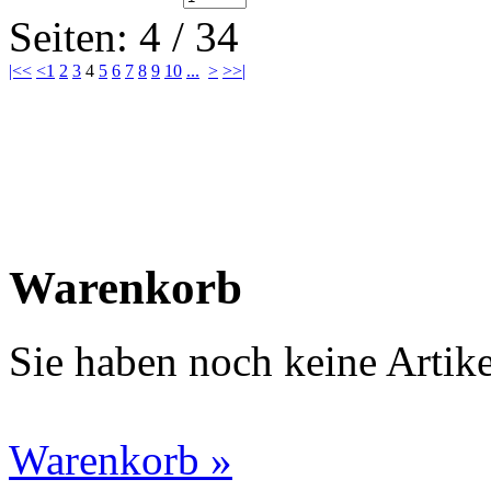
Seiten: 4 / 34
|<<
<
1
2
3
4
5
6
7
8
9
10
...
>
>>|
Warenkorb
Sie haben noch keine Artik
Warenkorb »