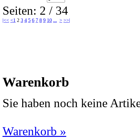
Seiten: 2 / 34
|<<
<
1
2
3
4
5
6
7
8
9
10
...
>
>>|
Warenkorb
Sie haben noch keine Artik
Warenkorb »