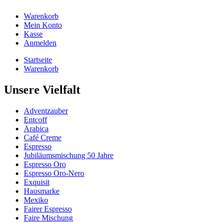
Warenkorb
Mein Konto
Kasse
Anmelden
Startseite
Warenkorb
Unsere Vielfalt
Adventzauber
Entcoff
Arabica
Café Creme
Espresso
Jubiläumsmischung 50 Jahre
Espresso Oro
Espresso Oro-Nero
Exquisit
Hausmarke
Mexiko
Fairer Espresso
Faire Mischung