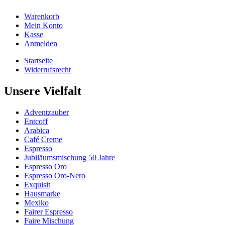
Warenkorb
Mein Konto
Kasse
Anmelden
Startseite
Widerrufsrecht
Unsere Vielfalt
Adventzauber
Entcoff
Arabica
Café Creme
Espresso
Jubiläumsmischung 50 Jahre
Espresso Oro
Espresso Oro-Nero
Exquisit
Hausmarke
Mexiko
Fairer Espresso
Faire Mischung