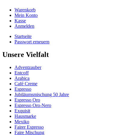
Warenkorb
Mein Konto
Kasse
Anmelden
Startseite
Passwort erneuern
Unsere Vielfalt
Adventzauber
Entcoff
Arabica
Café Creme
Espresso
Jubiläumsmischung 50 Jahre
Espresso Oro
Espresso Oro-Nero
Exquisit
Hausmarke
Mexiko
Fairer Espresso
Faire Mischung